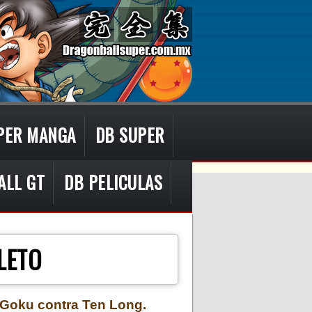
PER MANGA
DB SUPER
ALL GT
DB PELICULAS
LETO
, Goku contra Ten Long.