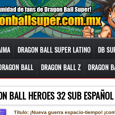
AIMA
DRAGON BALL SUPER LATINO
DB SU
DRAGON BALL
DRAGON BALL Z
DRAGON B
CON TECNOLOGÍA DE
BLOGGER
.
N BALL HEROES 32 SUB ESPAÑO
Título: ¡Nueva guerra espacio-tiempo! ¡comi